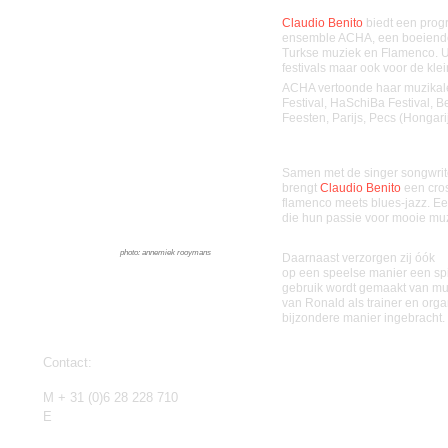
Claudio Benito
biedt een prog
ensemble ACHA, een boeiende
Turkse muziek en Flamenco. Ui
festivals maar ook voor de kle
ACHA vertoonde haar muzikal
Festival,
HaSchiBa Festival, B
Feesten, Parijs, Pecs (Hongari
Samen met de singer songwrite
brengt
Claudio Benito
een cro
flamenco meets blues-jazz. 
die hun passie voor mooie muz
photo: annemiek rooymans
Daarnaast verzorgen zij óók
b
op een speelse manier een sp
gebruik wordt gemaakt van muz
van Ronald als trainer en orga
bijzondere manier ingebracht.
Contact:
M + 31 (0)6 28 228 710
E
info@claudiobenito.com