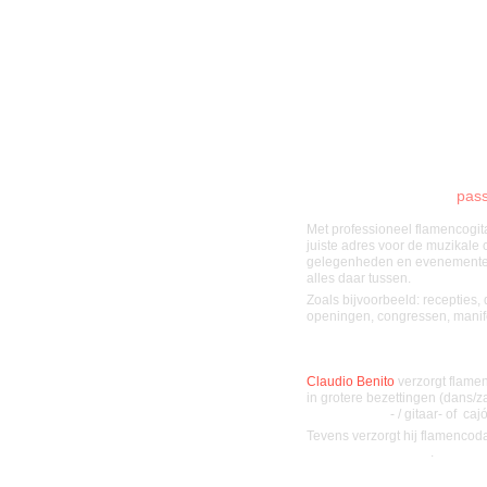
Flamencomuziek met
pass
Met professioneel flamencogit
juiste adres voor de muzikale 
gelegenheden en evenementen:
alles daar tussen.
Zoals bijvoorbeeld: recepties, 
openingen, congressen, manifes
Claudio Benito
verzorgt flame
in grotere bezettingen (dans/z
flamencodans
- / gitaar- of c
Tevens verzorgt hij flamenco
scholen en bedrijven
.