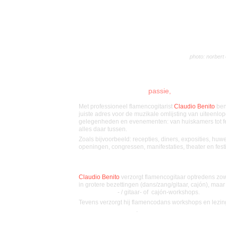
photo: norbert
Flamencomuziek met
passie,
voor
elk
evenem
Met professioneel flamencogitarist
Claudio Benito
ben
juiste adres voor de muzikale omlijsting van uiteenlo
gelegenheden en evenementen: van huiskamers tot fe
alles daar tussen.
Zoals bijvoorbeeld: recepties, diners, exposities, huwel
openingen, congressen, manifestaties, theater en festi
Claudio Benito
verzorgt flamencogitaar optredens zo
in grotere bezettingen (dans/zang/gitaar, cajón), maar
flamencodans
- / gitaar- of cajón-workshops.
Tevens verzorgt hij flamencodans workshops en lezi
scholen en bedrijven
.