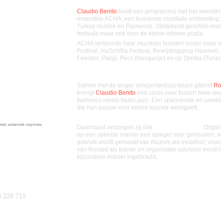
Claudio Benito
biedt een programma met het wereld
ensemble ACHA, een boeiende muzikale ontmoeting 
Turkse muziek en Flamenco. Uitstekend geschikt voor
festivals maar ook voor de kleine intieme podia.
ACHA vertoonde haar muzikale kunsten onder meer 
Festival,
HaSchiBa Festival, Bevrijdingspop Haarlem,
Feesten, Parijs, Pecs (Hongarije) en op Djerba (Tunes
Samen met de singer songwriter/jazz-blues gitarist
Ro
brengt
Claudio Benito
een cross-over tussen twee we
flamenco meets blues-jazz. Een spannende en unie
die hun passie voor mooie muziek weergeeft.
hoto: annemiek rooymans
Daarnaast verzorgen zij óók
bedrijfstrainingen
: Organ
op een speelse manier een spiegel voor gehouden, w
gebruik wordt gemaakt van muziek als metafoor; voora
van Ronald als trainer en organisatie-adviseur wordt 
bijzondere manier ingebracht.
8 228 710
obenito.com