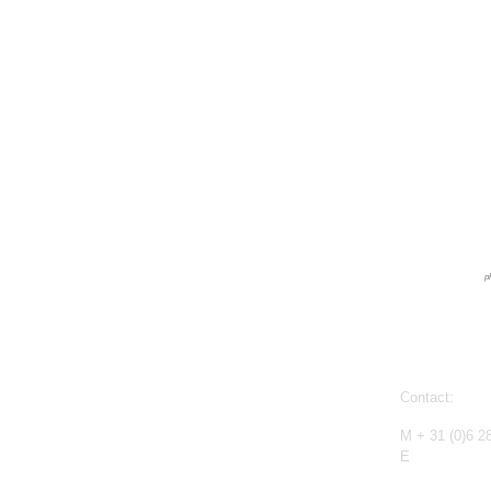
p
Contact:
M + 31 (0)6 2
E
info@claudi