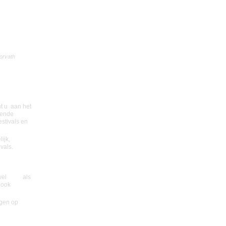
 orvath
ent
t u aan het
pende
stivals en
ijk,
vals.
wel
solo
als
 ook
ngen op