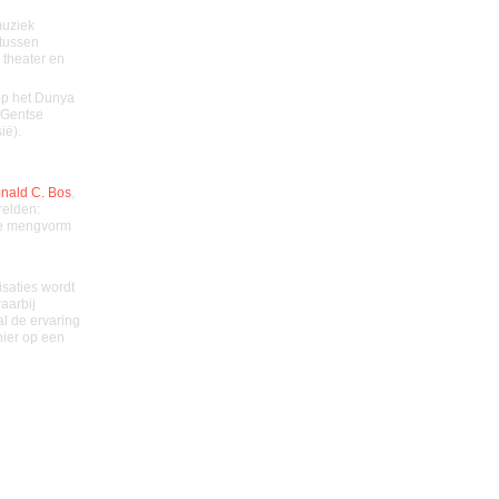
muziek
tussen
 theater en
op het Dunya
 Gentse
ië).
nald C. Bos
,
relden:
ke mengvorm
isaties wordt
aarbij
l de ervaring
hier op een